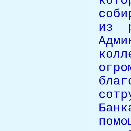
кот
соби
из 
Адм
кол
огро
благ
сот
Банк
пом