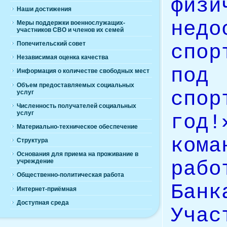
физи
Наши достижения
недо
Меры поддержки военнослужащих-
участников СВО и членов их семей
Попечительский совет
спор
Независимая оценка качества
под
Информация о количестве свободных мест
Объем предоставляемых социальных
спо
услуг
Численность получателей социальных
услуг
год!
Материально-техническое обеспечение
ком
Структура
Основания для приема на проживание в
раб
учреждение
Общественно-политическая работа
Бан
Интернет-приёмная
Доступная среда
Уча