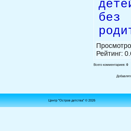
дет
бе
роди
Просмотро
Рейтинг
:
0.
Всего комментариев
:
0
Добавлят
Центр "Остров детства" © 2026