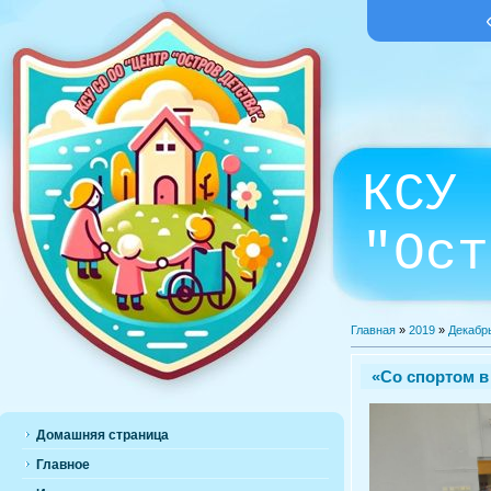
КСУ 
"Ост
Главная
»
2019
»
Декабр
«Со спортом в
Домашняя страница
Главное