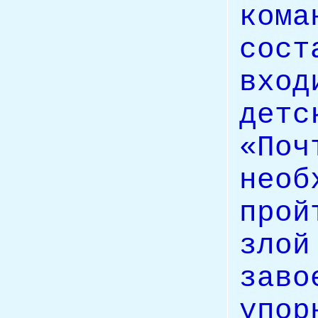
кома
сос
вход
дет
«П
нео
про
зло
зав
упо