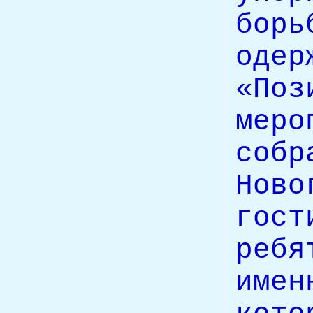
бо
оде
«По
меро
соб
Нов
го
реб
име