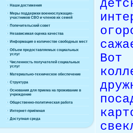
дет
Наши достижения
инт
Меры поддержки военнослужащих-
участников СВО и членов их семей
Попечительский совет
ого
Независимая оценка качества
саж
Информация о количестве свободных мест
Объем предоставляемых социальных
Во
услуг
Численность получателей социальных
услуг
колл
Материально-техническое обеспечение
дру
Структура
Основания для приема на проживание в
поса
учреждение
Общественно-политическая работа
карт
Интернет-приёмная
Доступная среда
све