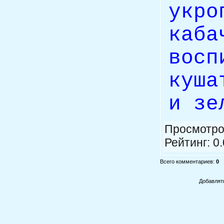
укр
каба
вос
куша
и зе
Просмотро
Рейтинг
:
0.
Всего комментариев
:
0
Добавлят