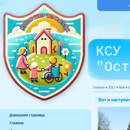
КСУ 
"Ост
Главная
»
2017
»
Май
»
5
Вот и наступи
Домашняя страница
Главное