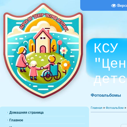
Верс
КСУ 
"Цен
детс
Фотоальбомы
Главная
»
Фотоальбом
»
Домашняя страница
Главное