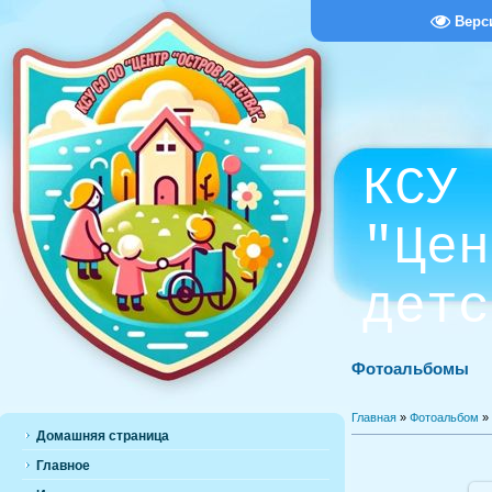
Верс
КСУ 
"Цен
детс
Фотоальбомы
Главная
»
Фотоальбом
»
Домашняя страница
Главное