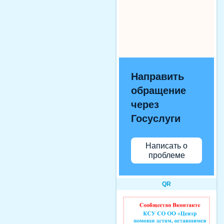
Направить
обращение
через
Госуслуги
Написать о
проблеме
QR