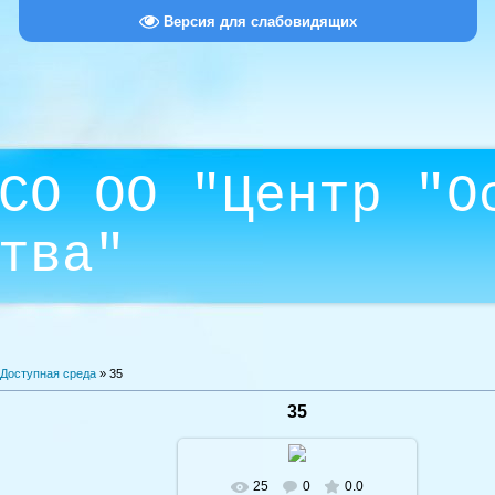
Версия для слабовидящих
СО ОО "Центр "О
тва"
Доступная среда
» 35
35
25
0
0.0