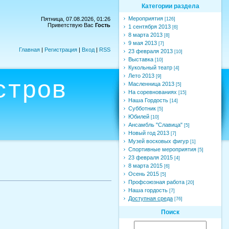
Категории раздела
Мероприятия
Пятница, 07.08.2026, 01:26
[126]
Приветствую Вас
Гость
1 сентября 2013
[6]
8 марта 2013
[8]
9 мая 2013
[7]
Главная
|
Регистрация
|
Вход
|
RSS
23 февраля 2013
[10]
Выставка
[10]
Кукольный театр
[4]
Лето 2013
[9]
стров
Масленница 2013
[5]
На соревнованиях
[15]
Наша Гордость
[14]
Субботник
[5]
Юбилей
[10]
Ансамбль "Славица"
[5]
Новый год 2013
[7]
Музей восковых фигур
[1]
Спортивные мероприятия
[5]
23 февраля 2015
[4]
8 марта 2015
[6]
Осень 2015
[5]
Профсоюзная работа
[20]
Наша гордость
[7]
Доступная среда
[76]
Поиск