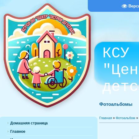
Верс
КСУ 
"Цен
детс
Фотоальбомы
Главная
»
Фотоальбом
»
Домашняя страница
Главное