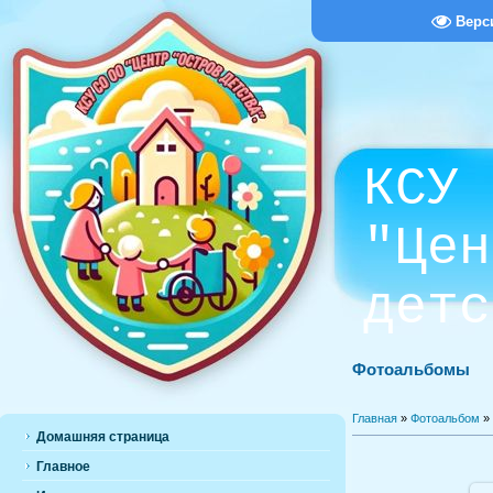
Верс
КСУ 
"Цен
детс
Фотоальбомы
Главная
»
Фотоальбом
»
Домашняя страница
Главное